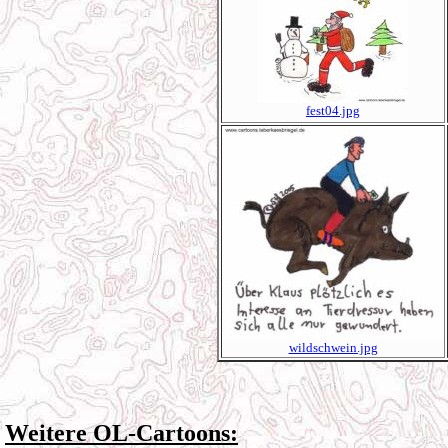
fest04.jpg
wildschwein.jpg
Weitere OL-Cartoons: