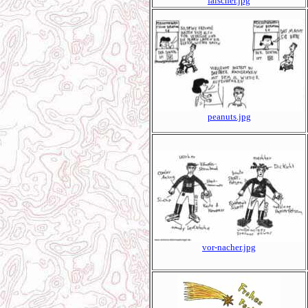
falscher.jpg
peanuts.jpg
vor-nacher.jpg