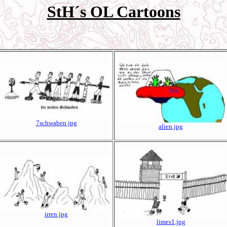
StH´s OL Cartoons
7schwaben.jpg
alien.jpg
irren.jpg
limes1.jpg