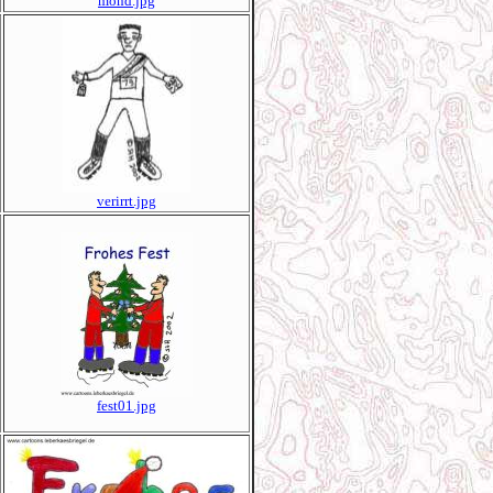
mond.jpg
verirrt.jpg
fest01.jpg